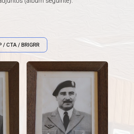
djuntos (álbum seguinte).
 / CTA / BRIGRR