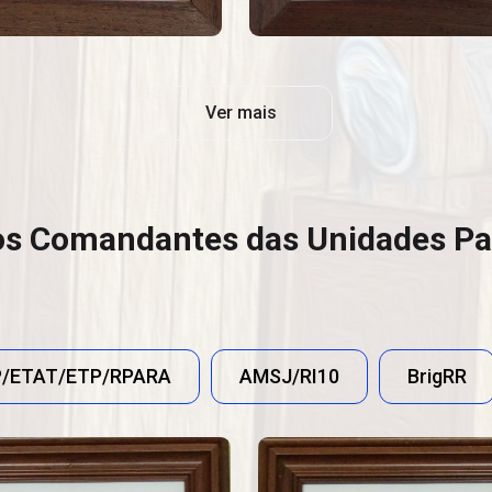
Ver mais
os Comandantes das Unidades Pa
P/ETAT/ETP/RPARA
AMSJ/RI10
BrigRR