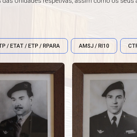
das Unidades respetivas, assim como os seus a
TP / ETAT / ETP / RPARA
AMSJ / RI10
CTP