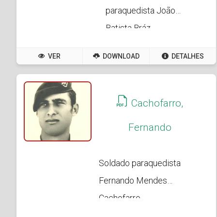
paraquedista João
Batista Bráz
VER
DOWNLOAD
DETALHES
Cachofarro,
Fernando
Soldado paraquedista
Fernando Mendes
Cachofarro