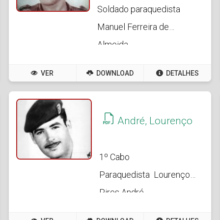
Soldado paraquedista
Manuel Ferreira de
Almeida
VER
DOWNLOAD
DETALHES
André, Lourenço
1º Cabo
Paraquedista Lourenço
Pires André