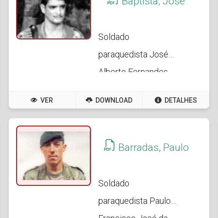
Baptista, José
Soldado
paraquedista José
Alberto Fernandes
Baptista
VER
DOWNLOAD
DETALHES
Barradas, Paulo
Soldado
paraquedista Paulo