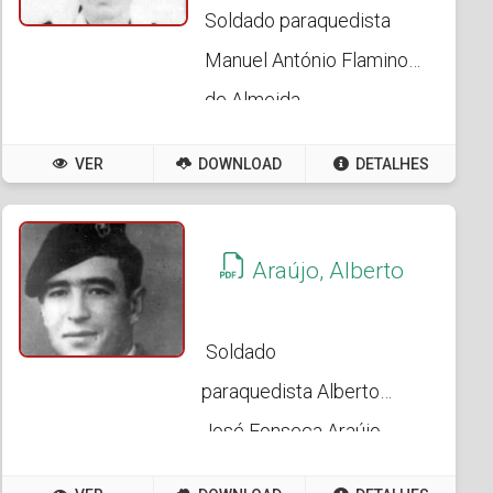
Soldado paraquedista
Manuel António Flamino
de Almeida
VER
DOWNLOAD
DETALHES
Araújo, Alberto
Soldado
paraquedista Alberto
José Fonseca Araújo