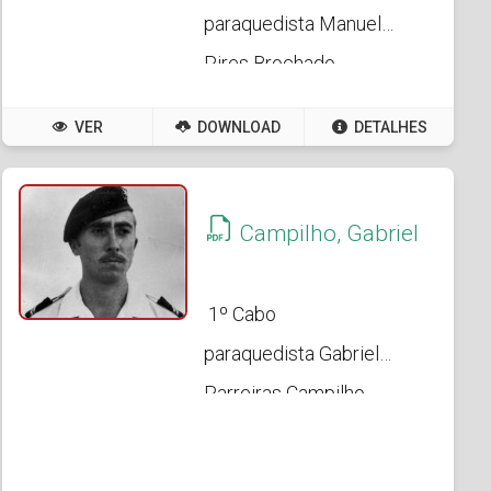
paraquedista Manuel
Pires Brochado
VER
DOWNLOAD
DETALHES
Campilho, Gabriel
1º Cabo
paraquedista Gabriel
Parreiras Campilho