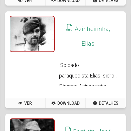
VER
DOWNLOAD
DETALHES
Azinheirinha,
Elias
Soldado
paraquedista Elias Isidro
Picanço Azinheirinha
VER
DOWNLOAD
DETALHES