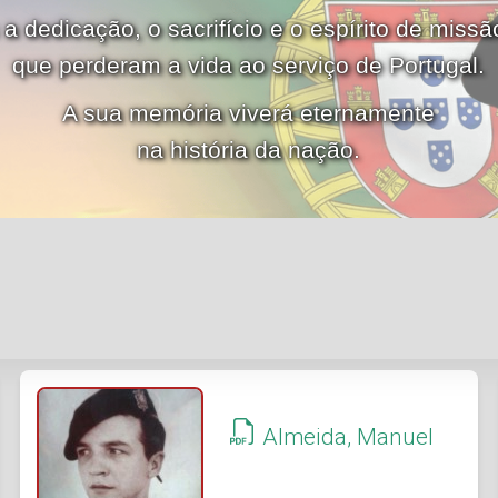
 dedicação, o sacrifício e o espírito de miss
que perderam a vida ao serviço de Portugal.
A sua memória viverá eternamente
na história da nação.
Almeida, Manuel