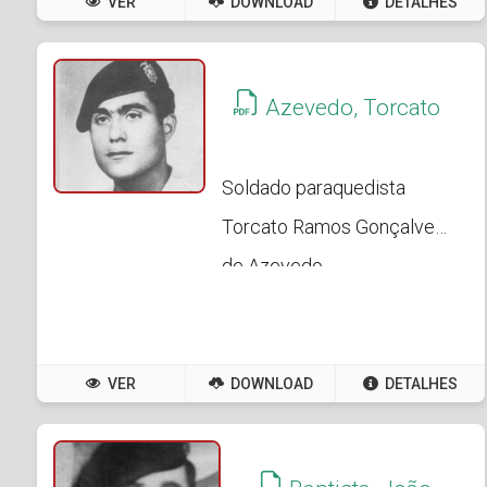
VER
DOWNLOAD
DETALHES
Azevedo, Torcato
Soldado paraquedista
Torcato Ramos Gonçalves
de Azevedo
VER
DOWNLOAD
DETALHES