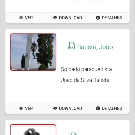
Francisco José da
Ressurreição Barradas
VER
DOWNLOAD
DETALHES
Batista, João
Soldado paraquedista
João da Silva Batista
VER
DOWNLOAD
DETALHES