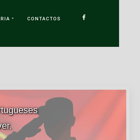
RIA
CONTACTOS
rtugueses
er.