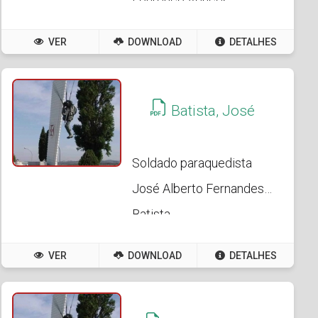
Lourenço Vences
Barroso
VER
DOWNLOAD
DETALHES
Batista, José
Soldado paraquedista
José Alberto Fernandes
Batista
VER
DOWNLOAD
DETALHES