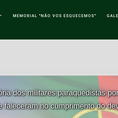
MEMORIAL "NÃO VOS ESQUECEMOS"
GALE
ia dos militares paraquedistas po
e faleceram no cumprimento do dev