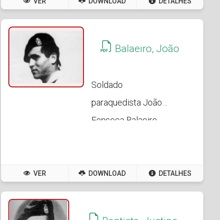
VER
DOWNLOAD
DETALHES
Balaeiro, João
Soldado
paraquedista João
Fonseca Balaeiro
VER
DOWNLOAD
DETALHES