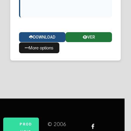
DOWNLOAD
VER
More options
© 2006
PROD