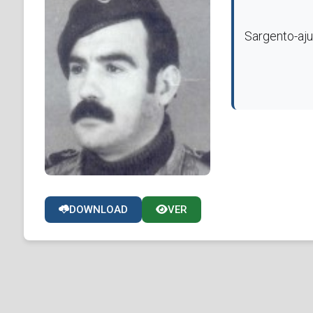
Sargento-aju
DOWNLOAD
VER