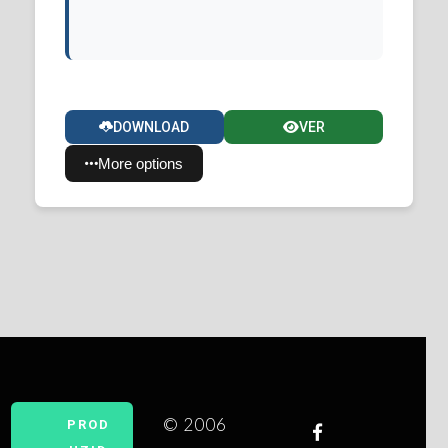
DOWNLOAD
VER
More options
© 2006
PROD