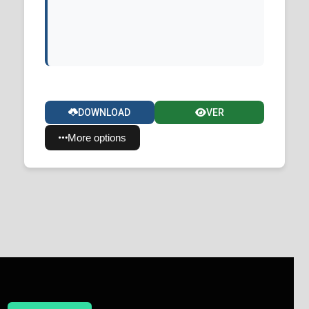
DOWNLOAD
VER
More options