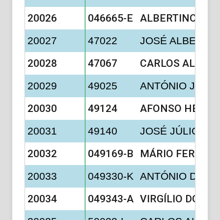
20026
046665-E
ALBERTINO BR
20027
47022
JOSÉ ALBERTO
20028
47067
CARLOS ALBERT
20029
49025
ANTÓNIO JOSÉ 
20030
49124
AFONSO HENRI
20031
49140
JOSÉ JÚLIO D
20032
049169-B
MÁRIO FERREIR
20033
049330-K
ANTÓNIO DUAR
20034
049343-A
VIRGÍLIO DOS 