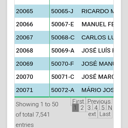
20065
50065-J
RICARDO MART
20066
50067-E
MANUEL FERNA
20067
50068-C
CARLOS LUÍS 
20068
50069-A
JOSÉ LUÍS FR
20069
50070-F
JOSÉ MANUEL 
20070
50071-C
JOSÉ MARCELIN
20071
50072-A
MÁRIO JOSÉ VI
First
Previous
Showing 1 to 50
1
2
3
4
5
N
ext
Last
of total 7,541
entries