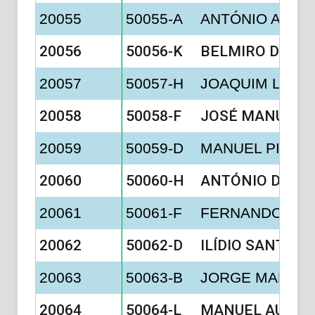
20055
50055-A
ANTÓNIO ARTUR
20056
50056-K
BELMIRO DOMI
20057
50057-H
JOAQUIM LUÍS
20058
50058-F
JOSÉ MANUEL 
20059
50059-D
MANUEL PINTO
20060
50060-H
ANTÓNIO DOS 
20061
50061-F
FERNANDO PERE
20062
50062-D
ILÍDIO SANTOS
20063
50063-B
JORGE MANUEL
20064
50064-L
MANUEL AUGUS