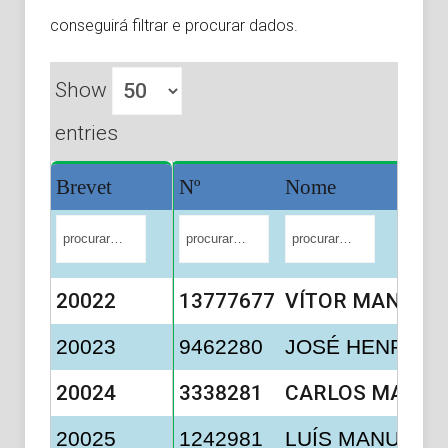
conseguirá filtrar e procurar dados.
Show
entries
Brevet
Nº
Nome
20022
13777677
VÍTOR MANUEL 
20023
9462280
JOSÉ HENRIQU
20024
3338281
CARLOS MANUE
20025
1242981
LUÍS MANUEL 