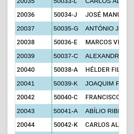
20035
50033-L
CARLOS ALBE
20036
50034-J
JOSÉ MANUEL D
20037
50035-G
ANTÓNIO JOSÉ
20038
50036-E
MARCOS VINÍCI
20039
50037-C
ALEXANDRE MA
20040
50038-A
HÉLDER FILIPE
20041
50039-K
JOAQUIM FERN
20042
50040-C
FRANCISCO JO
20043
50041-A
ABÍLIO RIBEIRO
20044
50042-K
CARLOS ALBERT