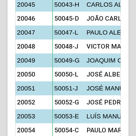
20045
50043-H
CARLOS ALBER
20046
50045-D
JOÃO CARLOS 
20047
50047-L
PAULO ALEXAN
20048
50048-J
VICTOR MANUEL
20049
50049-G
JOAQUIM CAR
20050
50050-L
JOSÉ ALBERTO 
20051
50051-J
JOSÉ MANUEL 
20052
50052-G
JOSÉ PEDRO FER
20053
50053-E
LUÍS MANUEL 
20054
50054-C
PAULO MARIA B