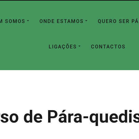
M SOMOS
ONDE ESTAMOS
QUERO SER P
LIGAÇÕES
CONTACTOS
so de Pára-qued