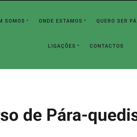
M SOMOS
ONDE ESTAMOS
QUERO SER P
LIGAÇÕES
CONTACTOS
so de Pára-qued