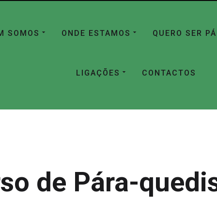
M SOMOS
ONDE ESTAMOS
QUERO SER P
LIGAÇÕES
CONTACTOS
so de Pára-qued