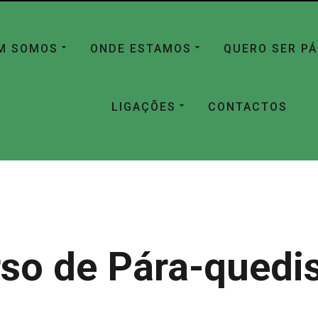
M SOMOS
ONDE ESTAMOS
QUERO SER P
LIGAÇÕES
CONTACTOS
so de Pára-qued