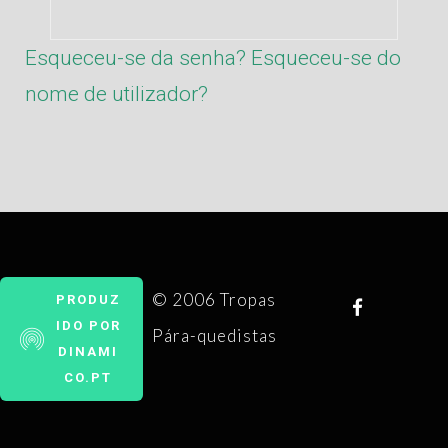
Esqueceu-se da senha?
Esqueceu-se do
nome de utilizador?
© 2006 Tropas
PRODUZ
IDO POR
Pára-quedistas
DINAMI
CO.PT