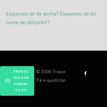
Esqueceu-se da senha?
Esqueceu-se do
nome de utilizador?
© 2006 Tropas
PRODUZ
IDO POR
Pára-quedistas
DINAMI
CO.PT