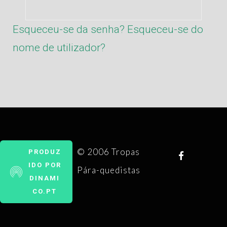
Esqueceu-se da senha?
Esqueceu-se do
nome de utilizador?
© 2006 Tropas
PRODUZ
IDO POR
Pára-quedistas
DINAMI
CO.PT