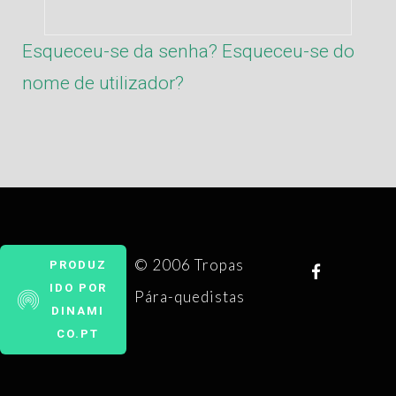
Esqueceu-se da senha?
Esqueceu-se do
nome de utilizador?
© 2006 Tropas
PRODUZ
IDO POR
Pára-quedistas
DINAMI
CO.PT