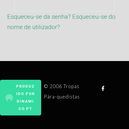
Esqueceu-se da senha?
Esqueceu-se do
nome de utilizador?
© 2006 Tropas
PRODUZ
IDO POR
Pára-quedistas
DINAMI
CO.PT