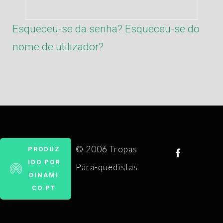
Esqueceu-se da senha?
Esqueceu-se do
nome de utilizador?
© 2006 Tropas
PRODUZ
IDO POR
Pára-quedistas
DINAMI
CO.PT