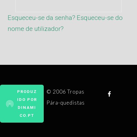
Esqueceu-se da senha?
Esqueceu-se do
nome de utilizador?
© 2006 Tropas
PRODUZ
IDO POR
Pára-quedistas
DINAMI
CO.PT